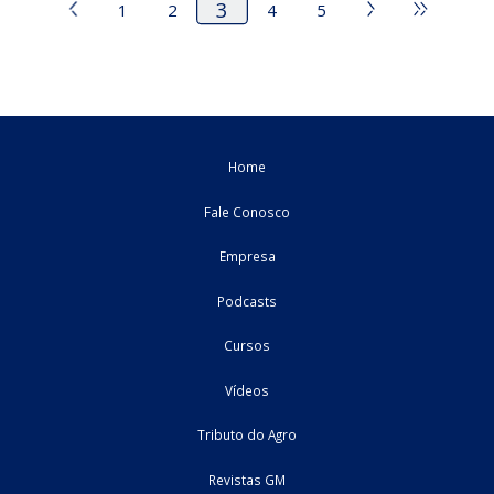
referente ao registro D100 3. ...
23/11/2023
Federal
roteiro
Constituição de Empresas: Conheça as Regras e
Formalidades Para Constituir uma Sociedade
Sumário 1. Introdução 2. Sociedades Limitadas 2.1. Clausu
Obrigatórias 2.2. Nome ...