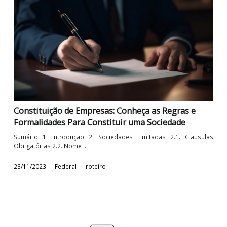
EFD-Contribuições: Evento Especial – Incorporaç
1. INTRODUÇÃO 2. ASPECTOS DA INCORPORAÇÃO 3. E
CONTRIBUIÇÕES: EVENTO ESPECIAL – ...
30/11/2023
Federal
roteiro
EFD-Contribuições: Escrituração das aquisições d
serviços de transporte - Bloco D
1. Introdução 2. Registro D100 2.1. Preenchimento dos cam