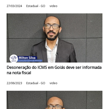
NEGOCIE JÁ. Pagamento de créditos tributários d
Goiás
03/04/2024
Estadual - GO
video
Estado de Goiás tem nova alíquota de ICMS
27/03/2024
Estadual - GO
video