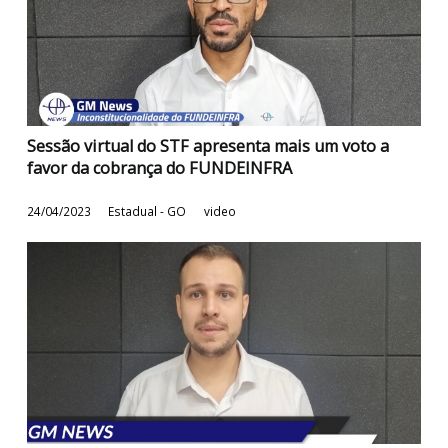
Desoneração do ICMS em Goiás deve ser informa
na nota fiscal
22/06/2023
Estadual - GO
video