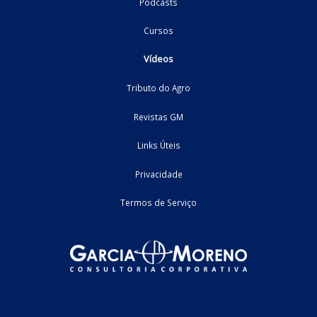
Dias Toffoli suspende cobraça da "taxa do agro"
04/04/2023
Estadual - GO
video
2
3
Home