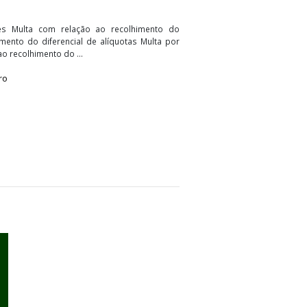
 - Infrações e penalidades
es e penalidades Multa com relação ao recolhimento do
falta de recolhimento do diferencial de alíquotas Multa por
lta referente ao recolhimento do ...
al - PA
Roteiro