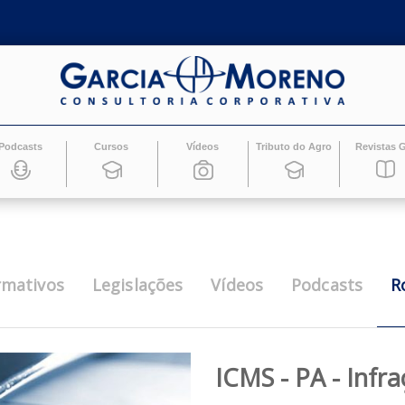
Podcasts
Cursos
Vídeos
Tributo do Ag
Informativos
Legislações
Vídeos
Pod