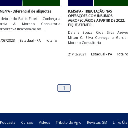
ICMS/PA - Diferencial de alíquotas
ICMS/PA - TRIBUTAÇ
OPERAÇÕES COM IN
s
Hildebrando Patrik Fabri Conheça a
AGROPECUÁRIOS A PA
o
Garcia & Moreno Consultoria
FIQUE ATENTO!
Corporativa Inscreva-se no ...
Daiane Souza Cid
Milton C. Silva Co
23/03/2023
Estadual - PA
roteiro
Moreno Consultoria .
21/12/2021
Estadu