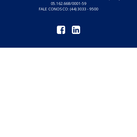
Revistas GM
Links Úteis
Privacidade
Termos de Serviço
GARCIA & MORENO CONSULTORIA CORPORATIVA | CNPJ:
05.162.668/0001-59
FALE CONOSCO:
(44) 3033 - 9500