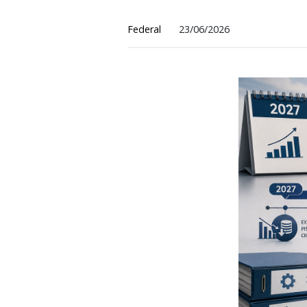
IBS e CBS: Iníci
Federal
23/06/2026