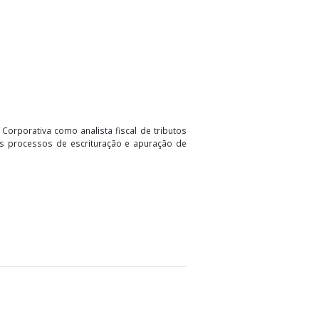
ção ocorrerá de forma gradual. Durante o período de
iva da incidência do ICMS e do ISS a partir de 2029,
que as empresas se adaptem gradualmente às novas
o Consultoria Corporativa como analista fiscal de tributos
de faz frente aos processos de escrituração e apuração de