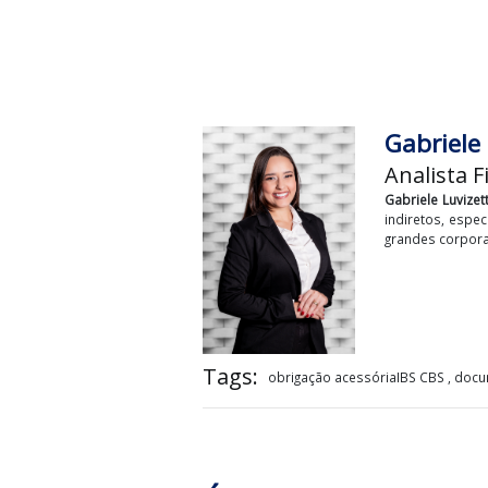
No mesmo contexto, será institu
transição, haverá convivência c
até a sua extinção ao final dess
O período de transição para a
exigências do modelo tributário
Gabr
Anali
Gabriele
indireto
grandes 