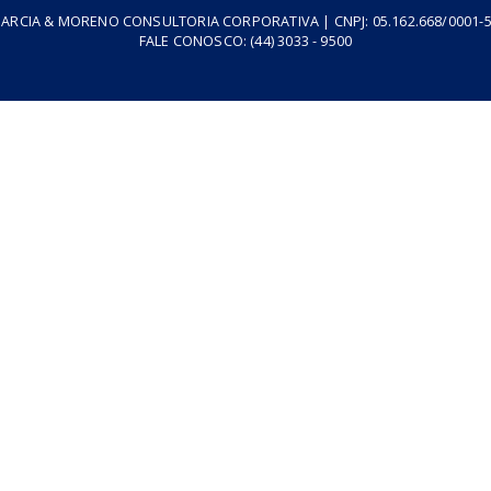
resa
Podcasts
Cursos
Vídeos
Tributo do Agro
Revistas
GARCIA & MORENO CONSULTORIA CORPORATIVA | CNPJ: 05.1
FALE CONOSCO:
(44) 3033 - 9500