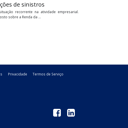
e os impactos da nova classificação
de identificação e combate aos contribuintes que utilizavam o
tratégia empresarial para ...
s indenizações de sinistros
esentam uma situação recorrente na atividade empresarial.
 apuração do Imposto sobre a Renda da ...