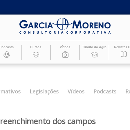
Podcasts
Cursos
Vídeos
Tributo do Ag
Informativos
Legislações
Vídeos
Pod