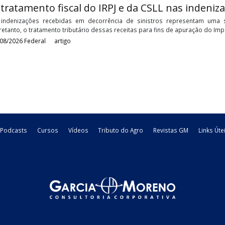
Devedores contumazes: entenda o que é 
Durante anos, a Receita Federal buscou aprimorar os mecanismos 
inadimplemento tributário de forma reiterada e planejada como es
05/08/2026
Federal
artigo
O tratamento fiscal do IRPJ e da CSLL na
As indenizações recebidas em decorrência de sinistros repr
Entretanto, o tratamento tributário dessas receitas para fins de
03/08/2026
Federal
artigo