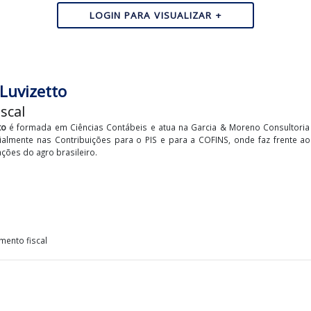
ído o Imposto sobre Bens e Serviços (IBS), cuja implementa
om os tributos atualmente vigentes, com a redução progress
e processo, previsto para se encerrar em 2032.
 implementação da Reforma Tributária é essencial para 
, contudo para assegurar o cumprimento...
LOGIN PARA VISUALIZAR +
iele Luvizetto
sta Fiscal
 Luvizetto
é formada em Ciências Contábeis e atua na Garcia & Moren
s, especialmente nas Contribuições para o PIS e para a COFINS, on
corporações do agro brasileiro.