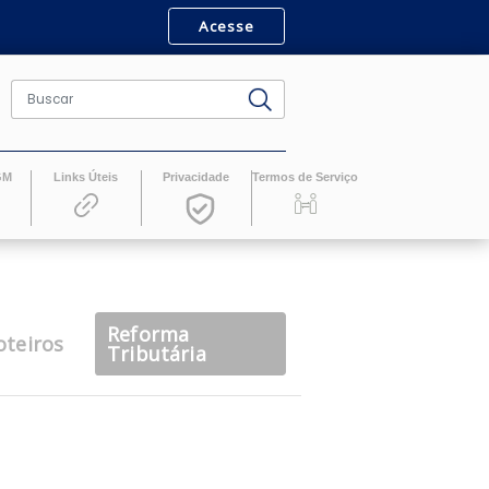
Acesse
ro
Revistas GM
Links Úteis
Privacidade
Termos de Serv
Reforma
casts
Roteiros
Tributária