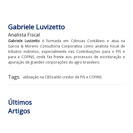
empresas do agronegócio brasileiro acumulam créditos
PIS e COFINS, pois grande parte dos produtos por...
LOGIN PARA VISUALIZAR +
Gabriele Luvizetto
Analista Fiscal
Gabriele Luvizetto
é formada em Ciências Contábeis e atua
Garcia & Moreno Consultoria Corporativa como analista fiscal
tributos indiretos, especialmente nas Contribuições para o PI
para a COFINS, onde faz frente aos processos de escrituraçã
apuração de grandes corporações do agro brasileiro.
Tags:
utilização na CBSsaldo credor de PIS e COFINS