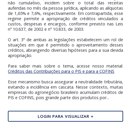
Saldo credor de PIS e COFINS com a chegada da C
As Contribuições para o PIS e para a COFINS no reg
não cumulativo, incidem sobre o total das recei
auferidas no mês da pessoa jurídica, aplicando as alíquo
de 1,65% e 7,6%, respectivamente. Em contrapartida, e
regime permite a apropriação de créditos vinculado
custos, despesas e encargos, conforme previsto nas L
nº 10.637, de 2002 e nº 10.833, de 2003.
O art. 3º de ambas as legislações estabelecem um rol
situações em que é permitido o aproveitamento des
créditos, abrangendo diversas hipóteses para a sua dev
apropriação.
Para saber mais sobre o tema, acesse nosso materi
Créditos das Contribuições para o PIS e para a COFINS
Esse mecanismo busca assegurar a neutralidade tributár
evitando a incidência em cascata. Nesse contexto, mui