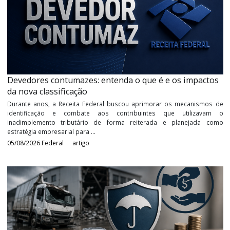
PGFN reconhece direito de juros sobre capital de
exercícios anteriores
Por muito tempo os contribuintes e a Receita Federal do Brasil tr
uma batalha intensa nos tribunais brasileiros, o tema: Juros 
Capital Próprio. Não é de hoje que os contribuintes reclamam o d
de ...
05/08/2026
Federal
artigo
Devedores contumazes: entenda o que é e os impac
da nova classificação