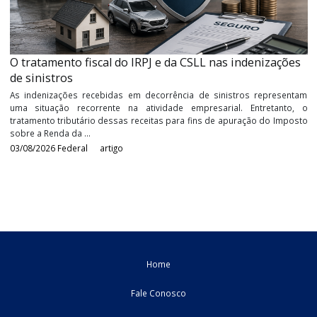
Durante anos, a Receita Federal buscou aprimorar os mecanism
identificação e combate aos contribuintes que utiliza
inadimplemento tributário de forma reiterada e planejada
estratégia empresarial para ...
05/08/2026
Federal
artigo
O tratamento fiscal do IRPJ e da CSLL nas indenizaç
de sinistros
As indenizações recebidas em decorrência de sinistros repres