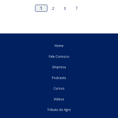
Fundado em 2023, o Grupo de Estudos da Reforma Tributária
Agronegócio tem por pilar ...
19/02/2026
Reforma Tributária
cursos
GERT-Agro 2026 #1: Penalidades no
descumprimento de obrigações do IBS e CBS
Fundado em 2023, o Grupo de Estudos da Reforma Tributária
Agronegócio tem por pilar ...