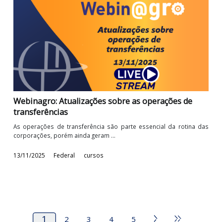
Prepare-se para as principais novidades fiscais que entrarão
vigor em 2026! A virada do ...
04/12/2025
Federal
cursos
Webinagro: Teses Tributárias - Riscos da Ganânc
na recuperação de créditos
Nos últimos anos, têm surgido muitas teses jurídicas 
prometem grandes vantagens para as ...