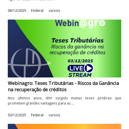
Webinagro: PLP 182 - Projeto aumenta carga
tributária e reduz benefícios
O Governo Federal, por meio de seu representante, o Deput
Federal José Nobre Guimarães (PT), ...
12/12/2025
Federal
cursos
Webinagro: ICMS - Atualizações fiscais e tributári
para 2026