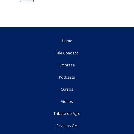
03/12/2025
Federal
cursos
Webinagro: Atualizações sobre as operações de
transferências
As operações de transferência são parte essencial da rotina 
corporações, porém ainda geram ...
13/11/2025
Federal
cursos