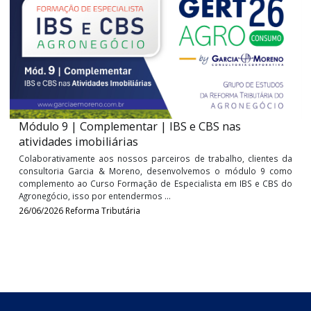
entenda os programas CONFIA e SINTONIA
A conformidade tributária tem assumido papel cada vez m
relevante na relação entre Fisco e contribuintes. Com e
propósito, a Receita Federal vem implementando programas 
buscam incentivar o cumprimento ...
16/07/2026
Contabil
Módulo 9 | Complementar | IBS e CBS nas
atividades imobiliárias