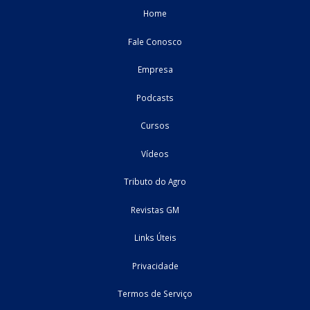
Colaborativamente aos nossos parceiros de trabalho, clientes
consultoria Garcia & Moreno, desenvolvemos o módulo 9 c
complemento ao Curso Formação de Especialista em IBS e CBS
Agronegócio, isso por entendermos ...
26/06/2026
Reforma Tributária
Home
Fale Conosco
Empresa
Podcasts