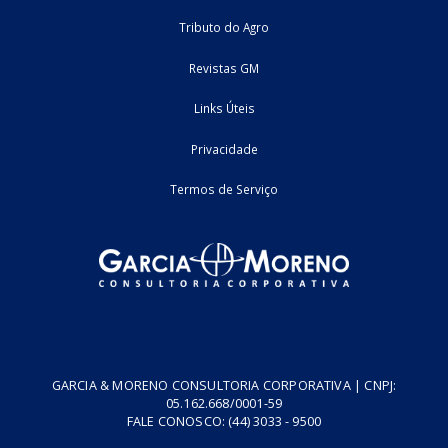
ICMS/MS: Denúncia Espontânea
Milton C. Silva Conheça a Garcia & Moreno Consultoria Corporat
Inscreva-se no nosso canal ...
08/04/2022
Estadual - MS
artigo
2
3
Home