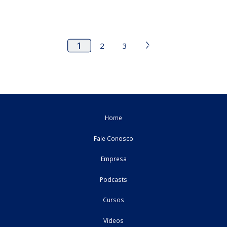
ICMS/MS: Transferência de saldo credor acumula
de ICMS
Cida Azevedo Milton C. Silva Conheça a Garcia & Moreno Consulto
Corporativa Inscreva-se no ...
16/05/2022
Estadual - MS
artigo