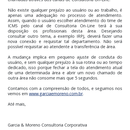
LINE
Buscando aprimorar as rotinas de atendimento, melho
os controles de monitoramento e feedbacks, e aten
normas de LGPD, a partir deste dia 06 de julho/2
nossos sistemas não mais permitirão que que
profissionais da consultoria realizem transferências
chamadas através dos canais de Consultoria On-Line.
Não existe qualquer prejuízo ao usuário ou ao trabalho
apenas uma adequação no processo de atendimen
Assim, quando o usuário escolher atendimento do time
ICMS pelo canal de Consultoria On-Line terá à 
disposição os profissionais desta área. Deseja
consultar outro tema, a exemplo IRPJ, deverá fazer 
nova conexão e requisitar tal departamento. Não s
possível requisitar ao atendente a transferência de área.
A mudança implica em pequeno ajuste de conduta
usuário, e sem qualquer prejuízo à sua rotina ou ao te
dedicado, isso porque fechar a tela do atendimento at
de uma determinada área e abrir um novo chamado
outra área não consome mais que 5 segundos.