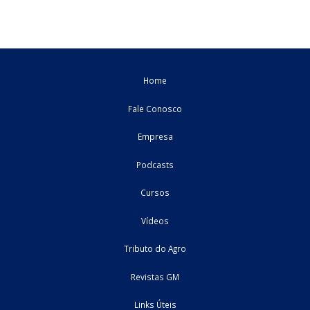
TRF4 determina adequação da retenção de IR sobre
lucros e dividendos para contribuintes de alta rend
O desembargador federal Leandro Paulsen, do Tribunal Regional F
da 4ª Região (TRF4), concedeu parcialmente tutela de urgência
determinar que a retenção do Imposto de Renda da Pessoa Física 
incidente ...
06/08/2026
Jurídico
informativo