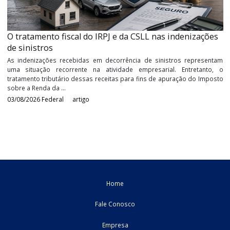
Durante anos, a Receita Federal buscou aprimorar os mecanism
identificação e combate aos contribuintes que utiliza
inadimplemento tributário de forma reiterada e planejada
estratégia empresarial para ...
05/08/2026
Federal
artigo
O tratamento fiscal do IRPJ e da CSLL nas indenizaç
de sinistros
As indenizações recebidas em decorrência de sinistros repres