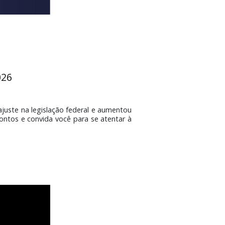
gro em 2026
enciou fácil ajuste na legislação federal e aumentou
lica alguns pontos e convida você para se atentar à