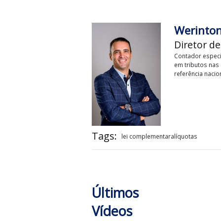
Weri
Diret
Contador
em tribu
referênc