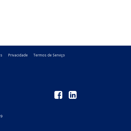
s de inscrição estadual
renovação do regime especial concedido aos produtores rurais
s. Até então, a legislação ...
to), previsto no Decreto nº 12.955, de 2026, como o mecanismo
dos de PIS e Cofins ...