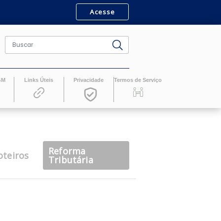
Acesse
ro
Revistas GM
Links Úteis
Privacidade
Termos de Serv
Reforma
casts
Roteiros
Tributária