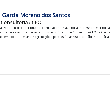
nton Garcia Moreno dos Santos
or de Consultoria / CEO
 especializado em direito tributário, controladoria e auditoria. Profes
tos nas sociedades agropecuárias e industriais. Diretor de Consulto
ia nacional em cooperativismo e agronegócio para as áreas fisco-contáb