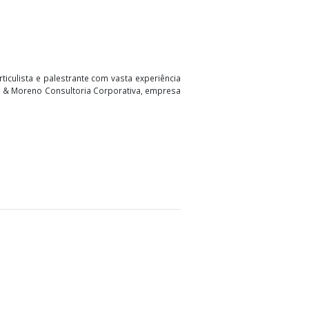
sor, escritor, articulista e palestrante com vasta experiência
ria/CEO na Garcia & Moreno Consultoria Corporativa, empresa
il e tributária.