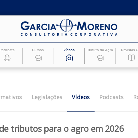
Podcasts
Cursos
Vídeos
Tributo do Ag
Vídeos
Informativos
Legislações
Pod