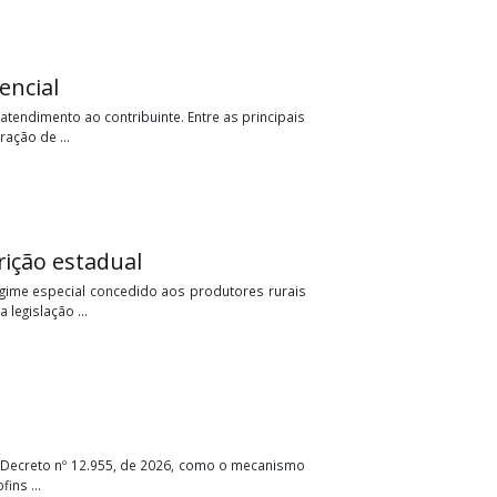
mento presencial
era as regras de atendimento ao contribuinte. Entre as principais
ópias da Declaração de ...