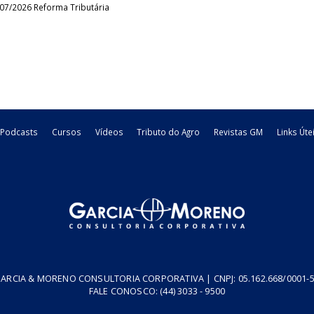
Produtores rurais podem ser dispensado
O Decreto nº 49.270/2026 passa a disciplinar expressamente a 
contribuintes do ICMS que exercem atividade em imóveis de terceiro
04/08/2026
Estadual
PUC - Pedido de Utilização de Crédito
Neste vídeo, apresentamos o PUC (Pedido de Utilização de Crédi
instituído para viabilizar a utilização dos saldos credores acumula
30/07/2026
Reforma Tributária