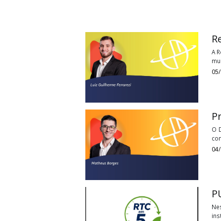
Tags:
lei complementaralíquotas
Últimos
Vídeos