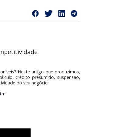
o legal e competitividade
legal e competitividade
ivos já disponíveis? Neste artigo que produzimos,
 da base de cálculo, crédito presumido, suspensão,
tar a competitividade do seu negócio.
cais_do_icms.html