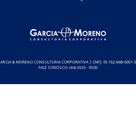
Neste vídeo, apresentamos o PUC (Pedido de Utilização de Crédi
instituído para viabilizar a utilização dos saldos credores acumula
30/07/2026
Reforma Tributária
resa
Podcasts
Cursos
Vídeos
Tributo do Agro
Revistas