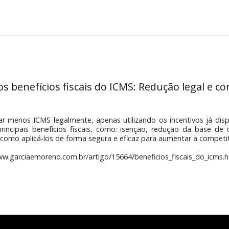
nefícios fiscais do ICMS: Reduçã
ro dos benefícios fiscais do ICMS: Redução 
pagar menos ICMS legalmente, apenas utilizando os incent
os principais benefícios fiscais, como: isenção, redução
ivo, e como aplicá-los de forma segura e eficaz para aumen
ttps://www.garciaemoreno.com.br/artigo/15664/beneficios_fis