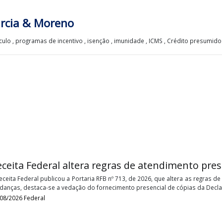
ia Garcia & Moreno
e cálculo , programas de incentivo , isenção , imunidade , ICMS , Créd