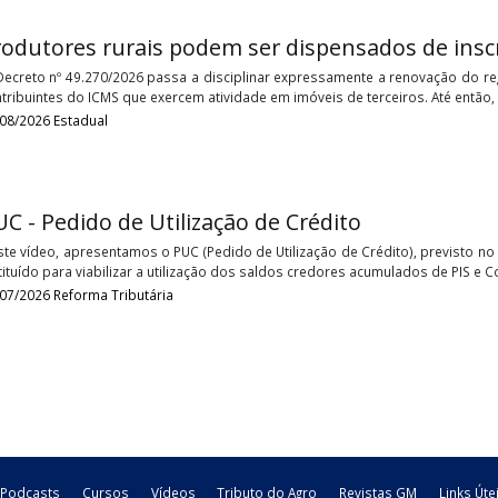
Receita Federal altera regras de atendi
A Receita Federal publicou a Portaria RFB nº 713, de 2026, que alt
mudanças, destaca-se a vedação do fornecimento presencial de c
05/08/2026
Federal
Produtores rurais podem ser dispensado
O Decreto nº 49.270/2026 passa a disciplinar expressamente a 
contribuintes do ICMS que exercem atividade em imóveis de terceiro
04/08/2026
Estadual
PUC - Pedido de Utilização de Crédito