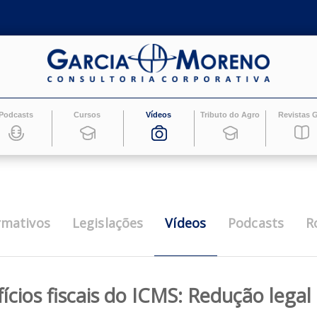
Podcasts
Cursos
Vídeos
Tributo do Ag
Vídeos
Informativos
Legislações
Pod