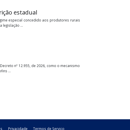
mento presencial
era as regras de atendimento ao contribuinte. Entre as principais
ópias da Declaração de ...
s de inscrição estadual
renovação do regime especial concedido aos produtores rurais
s. Até então, a legislação ...