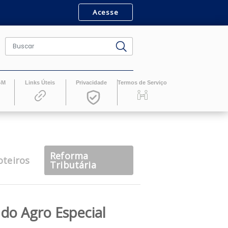
Acesse
ro
Revistas GM
Links Úteis
Privacidade
Termos de Serv
Reforma
casts
Roteiros
Tributária