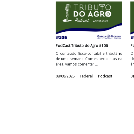
PodCast Tributo do Agro #110
O conteúdo fisco-contábil e tributári
de uma semana! Com especialistas n
área, vamos comentar ...
12/09/2025
Federal
Podcast
PodCast Tributo do Agro #106
O conteúdo fisco-contábil e tributári
de uma semana! Com especialistas n
área, vamos comentar ...
08/08/2025
Federal
Podcast