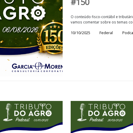
PodCast T
#150
O conteúdo fisco-con
vamos comentar sob
10/10/2025
Fed