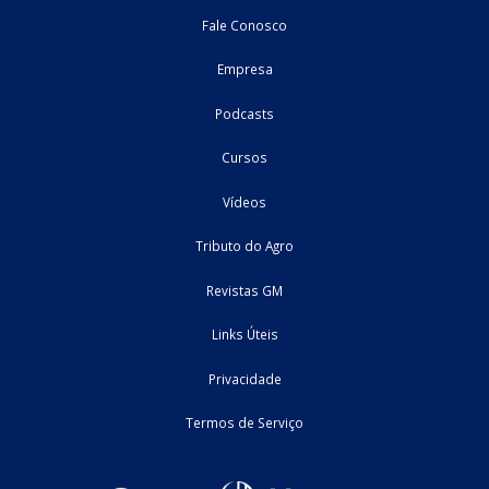
complemento ao Curso Formação de Especialista em IBS e CBS
Agronegócio, isso por entendermos ...
26/06/2026
Reforma Tributária
Home
Fale Conosco
Empresa
Podcasts
Cursos