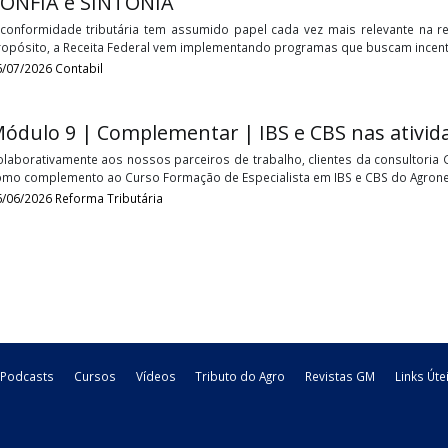
Dando continuidade às discussões sobre o Programa de Vert
informamos que o Fisco publicou a Portaria nº 105/2026, regulame
30/07/2026
Estadual
Webinagro: Conformidade Tributária e
CONFIA e SINTONIA
A conformidade tributária tem assumido papel cada vez mais r
propósito, a Receita Federal vem implementando programas que
16/07/2026
Contabil
Módulo 9 | Complementar | IBS e CBS na
Colaborativamente aos nossos parceiros de trabalho, clientes
como complemento ao Curso Formação de Especialista em IBS e 
26/06/2026
Reforma Tributária