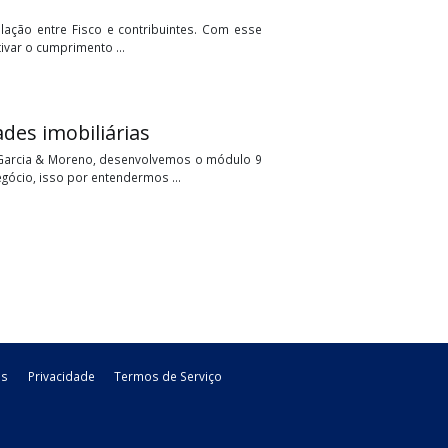
icalização da Indústria Têxtil do Estado de Mato Grosso,
ntando, enfim, o processo de utilização e ...
m foco - entenda os programas
elevante na relação entre Fisco e contribuintes. Com esse
 buscam incentivar o cumprimento ...
s atividades imobiliárias
 da consultoria Garcia & Moreno, desenvolvemos o módulo 9
CBS do Agronegócio, isso por entendermos ...