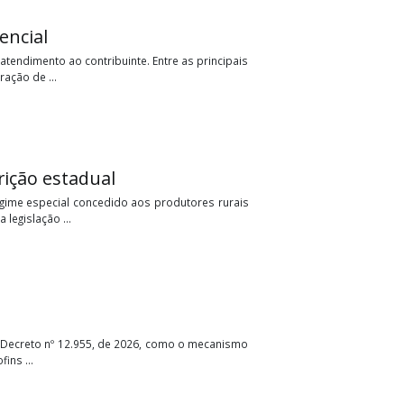
mento presencial
era as regras de atendimento ao contribuinte. Entre as principais
ópias da Declaração de ...