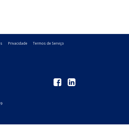
s de inscrição estadual
renovação do regime especial concedido aos produtores rurais
s. Até então, a legislação ...
to), previsto no Decreto nº 12.955, de 2026, como o mecanismo
dos de PIS e Cofins ...