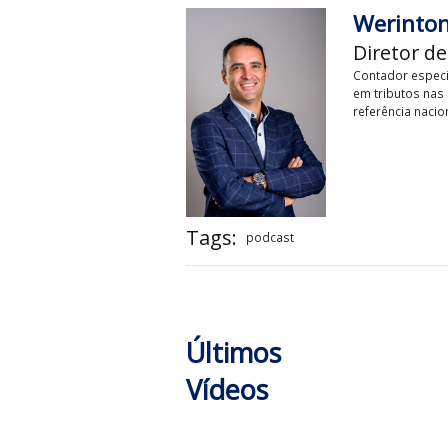
Advo
Joyce Ch
Uniderp 
consultiv
Weri
Diret
Contador
em tribu
referênc