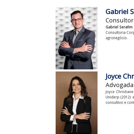
Gabr
Consu
Gabriel 
Consulto
agronegó
Joyc