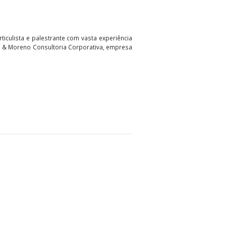
alista em Direito Tributário pela Universidade Anhanguera-
bacharel em Ciências Contábeis (2022), com ampla atuação no
sor, escritor, articulista e palestrante com vasta experiência
ria/CEO na Garcia & Moreno Consultoria Corporativa, empresa
il e tributária.