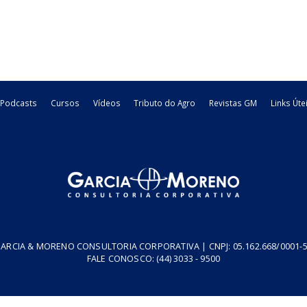
Produtores rurais podem ser dispensado
O Decreto nº 49.270/2026 passa a disciplinar expressamente a 
contribuintes do ICMS que exercem atividade em imóveis de terceiro
04/08/2026
Estadual
PUC - Pedido de Utilização de Crédito
Neste vídeo, apresentamos o PUC (Pedido de Utilização de Crédi
instituído para viabilizar a utilização dos saldos credores acumula
30/07/2026
Reforma Tributária