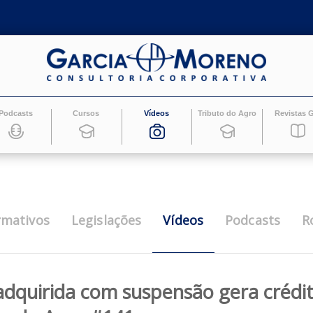
Podcasts
Cursos
Vídeos
Tributo do Ag
Vídeos
Informativos
Legislações
Pod