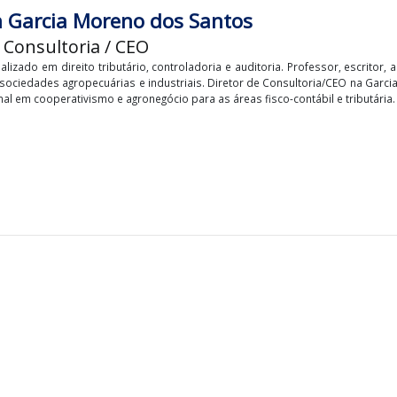
gada
ristiane Reginato é advogada inscrita na OAB/PR desde 2010, especi
(2012) e pelo Instituto Brasileiro de Estudos Tributários (2015), 
o e contencioso tributário (administrativo e judicial).
nton Garcia Moreno dos Santos
or de Consultoria / CEO
 especializado em direito tributário, controladoria e auditoria. Profes
tos nas sociedades agropecuárias e industriais. Diretor de Consulto
ia nacional em cooperativismo e agronegócio para as áreas fisco-contáb