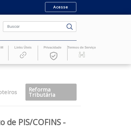
Acesse
ro
Revistas GM
Links Úteis
Privacidade
Termos de Serv
Reforma
casts
Roteiros
Tributária