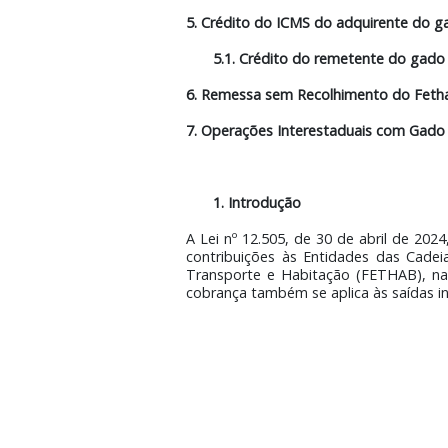
3. Guia de Recolhimento
3.1. Sem Recolhimento do 
3.2. Recolhimento do Fetha
4. Quem não Adere ao FETHAB t
5. Crédito do ICMS do adquiren
5.1. Crédito do remetente 
6. Remessa sem Recolhimento d
7. Operações Interestaduais co
1. Introdução
A Lei nº 12.505, de 30 de abril
contribuições às Entidades da