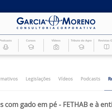
Podcasts
Cursos
Vídeos
Tributo do Ag
Informativos
Legislações
Vídeos
Pod