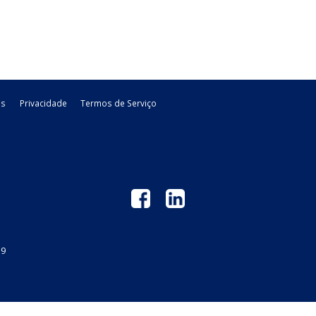
diferimento do ICMS na Bahia
nº 24.540, de 2026 3. Restrição às operações entre produtores
rícolas e extrativos ...
 Mato Grosso – PRODER
lor do ICMS a título de diferencial de alíquotas 2.2. Crédito
Mato Grosso – FUNDES 4. ...