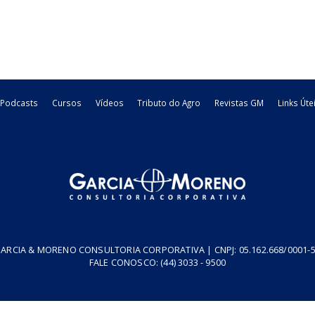
Impactos no agro com as alterações do 
1. Introdução 2. Principais alterações promovidas pelo Decreto 
rurais e cooperativas 4. Restrição do diferimento para produtos ag
26/06/2026
Estadual - MT
roteiro
Programa de Desenvolvimento Rural de
1. Introdução 2. Benefícios do programa 2.1. Diferimento do va
outorgado 3. Fundo de Desenvolvimento Econômico do Estado de 
03/06/2026
Estadual - MT
roteiro