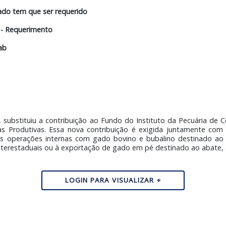
FETHAB não tem GTA
b em Agência Bancária
em ICMS integral
te do gado tem que ser requerido
do gado - Requerimento
o Fethab
m Gado
 de 2024, substituiu a contribuição ao Fundo do Instituto 
s Cadeias Produtivas. Essa nova contribuição é exigida j