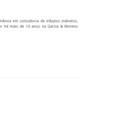
estinado ao abate, amparadas pelo diferimento. A
 ao abate, à cria, à recria e à engorda.
com larga experiência em consultoria de tributos indiretos,
 consultora sênior há mais de 10 anos na Garcia & Moreno
ronegócio.