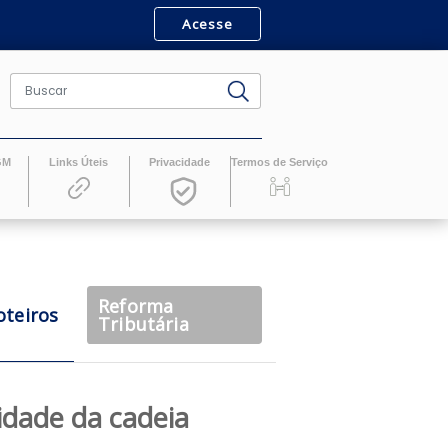
Acesse
ro
Revistas GM
Links Úteis
Privacidade
Termos de Serv
Reforma
Roteiros
casts
Tributária