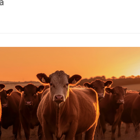
ções com gado em pé - FETHAB e
uária