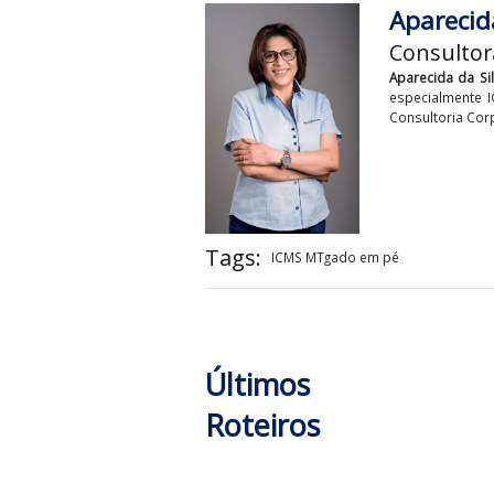
Transporte e Habitação (FETHA
cobrança também se aplica às sa
Apar
Consu
Apareci
especial
Consulto