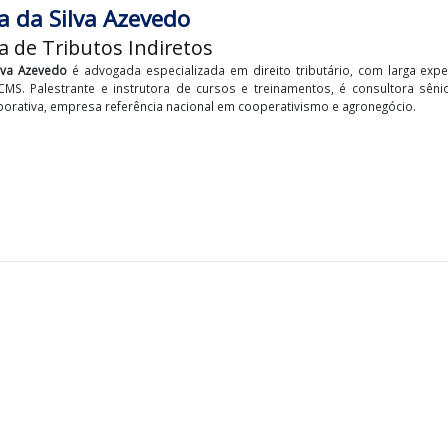
B), nas operações internas com gado bovino e bubalino d
ídas interestaduais ou à exportação de gado em pé destinado
LOGIN PARA VISUALIZAR +
ecida da Silva Azevedo
ltora de Tributos Indiretos
da da Silva Azevedo
é advogada especializada em direito tributário, 
mente ICMS. Palestrante e instrutora de cursos e treinamentos, é
ria Corporativa, empresa referência nacional em cooperativismo e ag