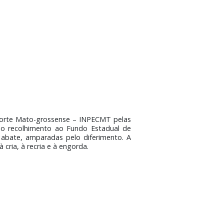
da Pecuária de Corte Mato-grossense – INPECMT pelas
untamente com o recolhimento ao Fundo Estadual de