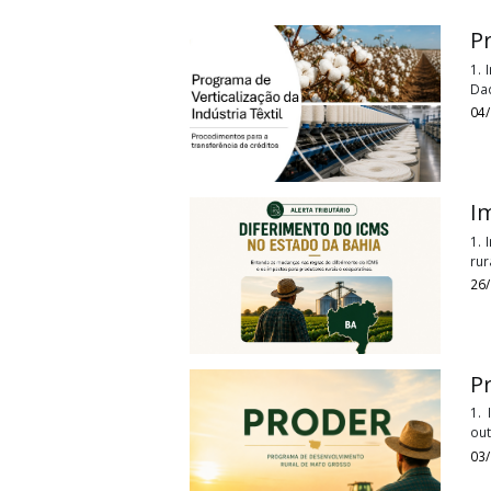
Tags:
ICMS MTgado em pé
Últimos
Roteiros