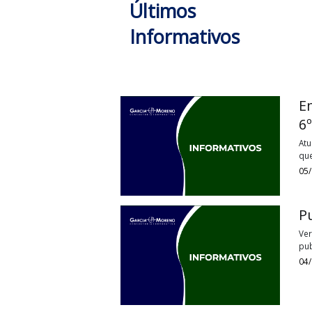
Fonte:
SEFAZ-MT
Tags:
FETHABcongelamento , bene
Últimos
Informativos