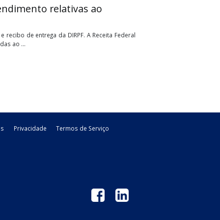
a da ECF
25, situações especiais de 2026 e para os anos anteriores. Foi
zado para transmissões de ...
gras de atendimento relativas ao
a da declaração e recibo de entrega da DIRPF. A Receita Federal
regras relacionadas ao ...