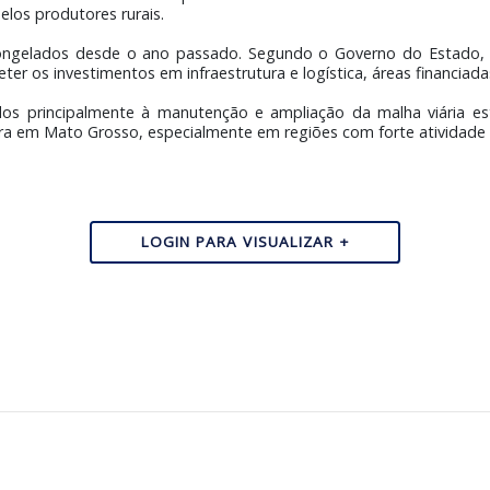
). A medida beneficia milhares de produtores rurais de M
 13.357, publicada nesta quinta-feira (14.5), que também
go 5º, o texto estende a vigência do dispositivo relacionado a
á havia sido anunciada anteriormente pelo governador dura
tivo estadual também afirmou que o Governo de Mato Gro
ado pelos produtores rurais.
ores congelados desde o ano passado. Segundo o Govern
prometer os investimentos em infraestrutura e logística, ár
destinados principalmente à manutenção e ampliação da ma
estrutura em Mato Grosso, especialmente em regiões com for
-MT
LOGIN PARA VISUALIZAR +