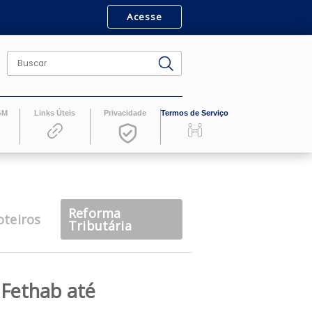
Acesse
ro
Revistas GM
Links Úteis
Privacidade
Termos de Serv
Reforma
casts
Roteiros
Tributária