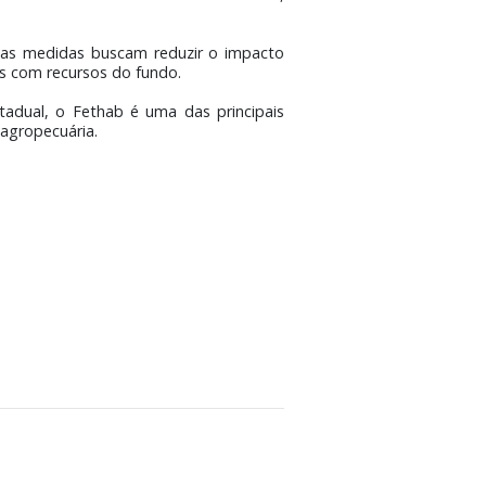
ato Grosso e garante a continuidade das condições
 trata da adesão do Estado ao programa federal de
o fundo até o fim deste ano.
nte reunião com representantes do setor produtivo.
sso não irá renovar o chamado Fethab 2 em 2027,
o do Estado, as medidas buscam reduzir o impacto
eas financiadas com recursos do fundo.
lha viária estadual, o Fethab é uma das principais
te atividade agropecuária.