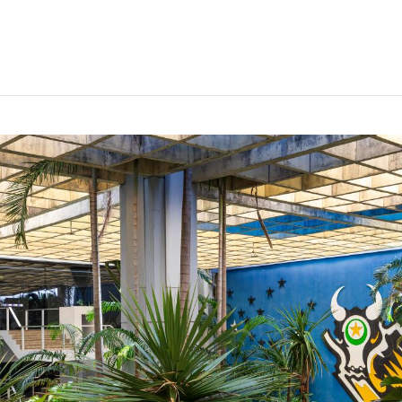
anciona lei e mantém congelame