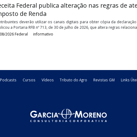
05/08/2026
Federal
informativo
Publicação da Versão 12.2.3 do Program
Versão 12.2.3 do Programa da ECF válida para o ano-calendário 20
publicada a versão 12.2.3 do programa da ECF, que deve ser utili
04/08/2026
Federal
informativo
Receita Federal publica alteração nas re
Imposto de Renda
Contribuintes deverão utilizar os canais digitais para obter cópi
publicou a Portaria RFB nº 713, de 30 de julho de 2026, que altera 
04/08/2026
Federal
informativo