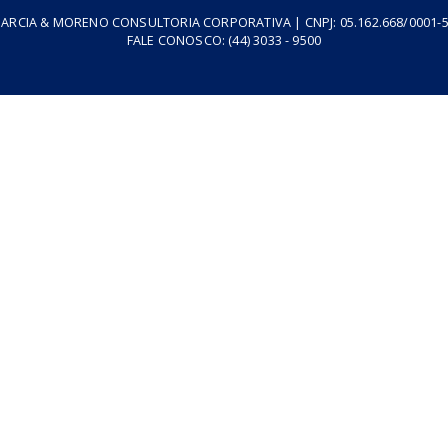
resa
Podcasts
Cursos
Vídeos
Tributo do Agro
Revistas
GARCIA & MORENO CONSULTORIA CORPORATIVA | CNPJ: 05.1
FALE CONOSCO:
(44) 3033 - 9500