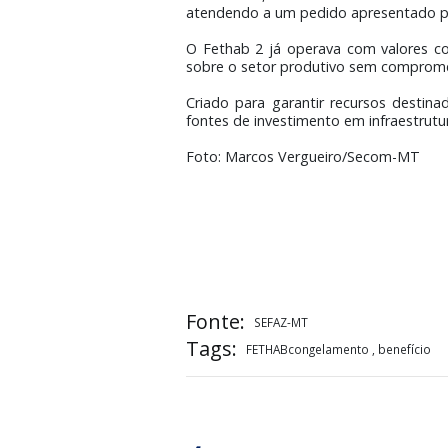
Transporte e Habitação (Fethab
aplicadas desde o ano passado.
A prorrogação consta na Lei nº
subsídio ao óleo diesel. No arti
A manutenção do congelamento j
Na ocasião, o chefe do Execu
atendendo a um pedido apresent
O Fethab 2 já operava com val
sobre o setor produtivo sem com
Criado para garantir recursos 
fontes de investimento em infra
Foto: Marcos Vergueiro/Secom