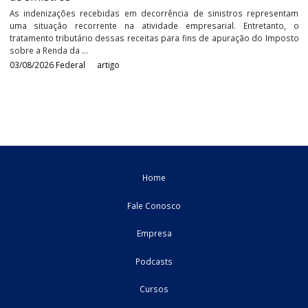
O tratamento fiscal do IRPJ e da CSLL nas indenizaç
de sinistros
As indenizações recebidas em decorrência de sinistros repres
uma situação recorrente na atividade empresarial. Entretan
tratamento tributário dessas receitas para fins de apuração do I
sobre a Renda da ...
03/08/2026
Federal
artigo